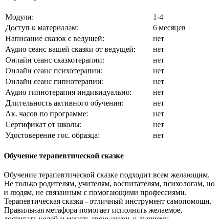
Модули:
1-4
Доступ к материалам:
6 месяцев
Написание сказок с ведущей:
нет
Аудио сеанс вашей сказки от ведущей:
нет
Онлайн сеанс сказкотерапии:
нет
Онлайн сеанс психотерапии:
нет
Онлайн сеанс гипнотерапии:
нет
Аудио гипнотерапия индивидуально:
нет
Длительность активного обучения:
нет
Ак. часов по программе:
нет
Сертификат от школы:
нет
Удостоверение гос. образца:
нет
Обучение терапевтической сказке
Обучение терапевтической сказке подходит всем желающим.
Не только родителям, учителям, воспитателям, психологам, но
и людям, не связанным с помогающими профессиями.
Терапевтическая сказка - отличный инструмент самопомощи.
Правильная метафора помогает исполнять желаемое,
достигать целей и менять свою жизнь к лучшему.