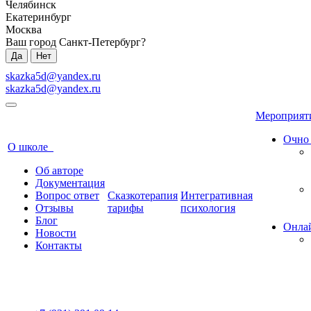
Челябинск
Екатеринбург
Москва
Ваш город Санкт-Петербург?
Да
Нет
skazka5d@yandex.ru
skazka5d@yandex.ru
Мероприя
Очно
О школе
Об авторе
Документация
Вопрос ответ
Сказкотерапия
Интегративная
Отзывы
тарифы
психология
Блог
Онла
Новости
Контакты