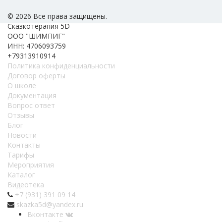
© 2026 Все права защищены.
Сказкотерапия 5D
ООО "ШИМПИГ"
ИНН: 4706093759
+79313910914
Политика конфиденциальности
Договор оферты
О школе
Документация
Вопрос ответ
Отзывы
Блог
Новости
Контакты
Тарифы
Мероприятия
Каталог
Видеотека
+7 (931) 391 09 14
skazka5d@yandex.ru
Вконтакте