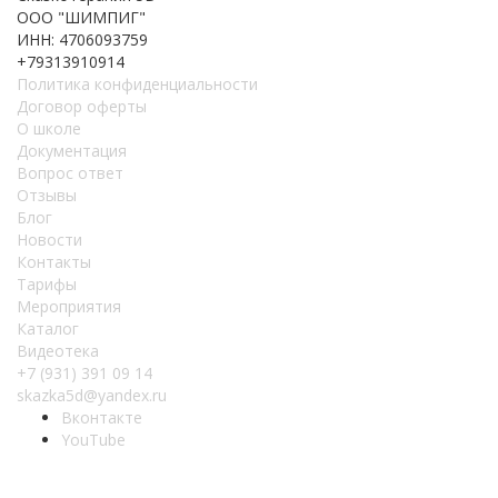
ООО "ШИМПИГ"
ИНН: 4706093759
+79313910914
Политика конфиденциальности
Договор оферты
О школе
Документация
Вопрос ответ
Отзывы
Блог
Новости
Контакты
Тарифы
Мероприятия
Каталог
Видеотека
+7 (931) 391 09 14
skazka5d@yandex.ru
Вконтакте
YouTube