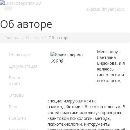
skazka5d@yandex.ru
Об авторе
Главная
О школе
Об авторе
Меня зовут
Об авторе
Светлана
Бирюкова, и я
Документация
являюсь
гипнологом и
Вопрос
психологом,
ответ
Отзывы
специализирующимся на
Блог
взаимодействии с бессознательным. В
своей практике использую принципы
Новости
квантовой психологии, методы,
психотехнологии, интсрументы
Контакты
эриксоновского гипноза, регрессивной