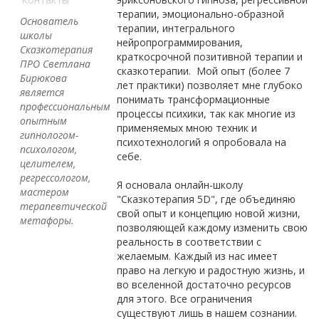
терапии, эмоционально-образной
Основатель
терапии, интегрального
школы
нейропрограммирования,
Сказкотерапия
краткосрочной позитивной терапии и
ПРО Светлана
сказкотерапии. Мой опыт (более 7
Бирюкова
лет практики) позволяет мне глубоко
является
понимать трансформационные
профессиональным
процессы психики, так как многие из
опытным
применяемых мною техник и
гипнологом-
психотехнологий я опробовала на
психологом,
себе.
целителем,
регрессологом,
Я основала онлайн-школу
мастером
"Сказкотерапия 5D", где объединяю
терапевтической
свой опыт и концепцию новой жизни,
метафоры.
позволяющей каждому изменить свою
реальность в соответствии с
желаемым. Каждый из нас имеет
право на легкую и радостную жизнь, и
во вселенной достаточно ресурсов
для этого. Все ограничения
существуют лишь в нашем сознании.