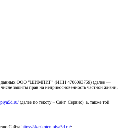
ных данных ООО "ШИМПИГ" (ИНН 4706093759) (далее —
 числе защиты прав на неприкосновенность частной жизни,
apiya5d.ru/
(далее по тексту – Сайт, Сервис), а, также той,
телю Сайта
https://skazkoterapiya5d.ru/
;