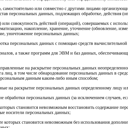
о, самостоятельно или совместно с другими лицами организующ
став персональных данных, подлежащих обработке, действия (о
) или совокупность действий (операций), совершаемых с исполь
ематизацию, накопление, хранение, уточнение (обновление, измен
ение, уничтожение персональных данных;
аботка персональных данных с помощью средств вычислительной
алов, а также программ для ЭВМ и баз данных, обеспечивающих
аправленные на раскрытие персональных данных неопределенном
а лиц, в том числе обнародование персональных данных в сре
персональным данным каким-либо иным способом;
енные на раскрытие персональных данных определенному лицу ил
е обработки персональных данных (за исключением случаев, ес
те которых становится невозможным восстановить содержание п
ные носители персональных данных;
тате которых становится невозможным без использования допол
нных;