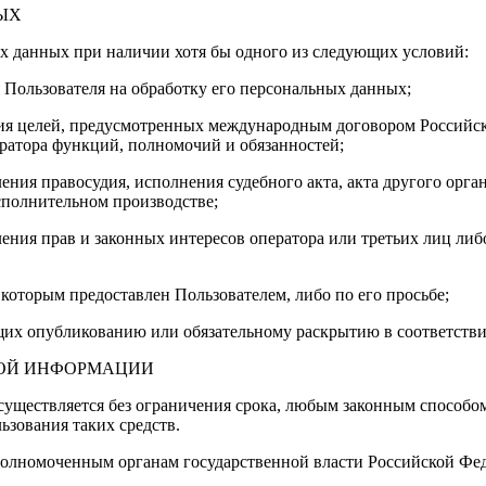
НЫХ
х данных при наличии хотя бы одного из следующих условий:
я Пользователя на обработку его персональных данных;
ния целей, предусмотренных международным договором Российс
ратора функций, полномочий и обязанностей;
ления правосудия, исполнения судебного акта, акта другого ор
сполнительном производстве;
ления прав и законных интересов оператора или третьих лиц ли
 которым предоставлен Пользователем, либо по его просьбе;
щих опубликованию или обязательному раскрытию в соответстви
ЬНОЙ ИНФОРМАЦИИ
существляется без ограничения срока, любым законным способо
ьзования таких средств.
полномоченным органам государственной власти Российской Фед