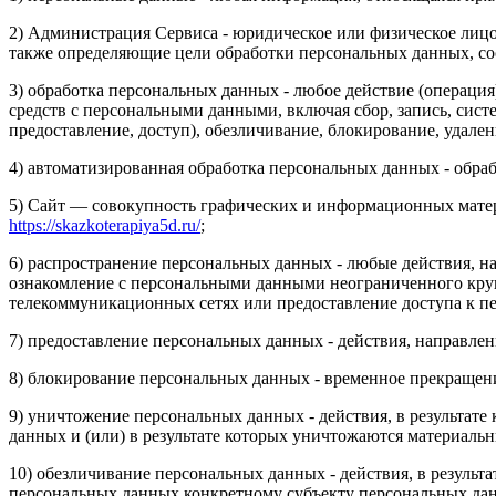
2) Администрация Сервиса - юридическое или физическое лиц
также определяющие цели обработки персональных данных, со
3) обработка персональных данных - любое действие (операция
средств с персональными данными, включая сбор, запись, сист
предоставление, доступ), обезличивание, блокирование, удал
4) автоматизированная обработка персональных данных - обр
5) Сайт — совокупность графических и информационных матери
https://skazkoterapiya5d.ru/
;
6) распространение персональных данных - любые действия, н
ознакомление с персональными данными неограниченного круг
телекоммуникационных сетях или предоставление доступа к 
7) предоставление персональных данных - действия, направл
8) блокирование персональных данных - временное прекращени
9) уничтожение персональных данных - действия, в результа
данных и (или) в результате которых уничтожаются материаль
10) обезличивание персональных данных - действия, в резуль
персональных данных конкретному субъекту персональных да