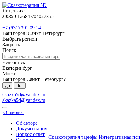
Лицензия:
Л035-0126847/04027855
+7 (931) 391 09 14
Ваш город: Санкт-Петербург
Выбрать регион
Закрыть
Поиск
Челябинск
Екатеринбург
Москва
Ваш город Санкт-Петербург?
Да
Нет
skazka5d@yandex.ru
skazka5d@yandex.ru
О школе
Об авторе
Документация
Вопрос ответ
Сказкотерапия тарифы
Интегративная пс
Отзывы