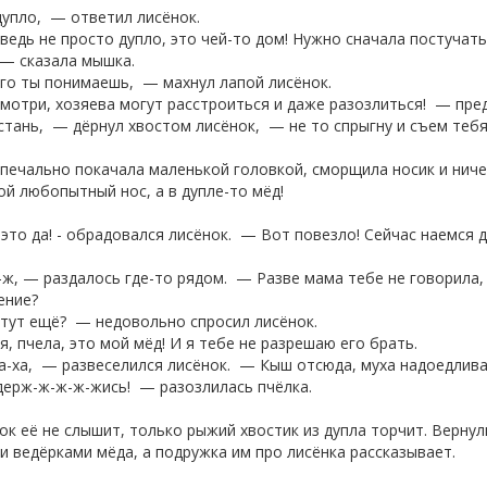
дупло, — ответил лисёнок.
едь не просто дупло, это чей-то дом! Нужно сначала постучать
 — сказала мышка.
о ты понимаешь, — махнул лапой лисёнок.
отри, хозяева могут расстроиться и даже разозлиться! — пре
ань, — дёрнул хвостом лисёнок, — не то спрыгну и съем тебя
ечально покачала маленькой головкой, сморщила носик и ничег
ой любопытный нос, а в дупле-то мёд!
то да! - обрадовался лисёнок. — Вот повезло! Сейчас наемся д
, — раздалось где-то рядом. — Разве мама тебе не говорила, 
ение?
тут ещё? — недовольно спросил лисёнок.
, пчела, это мой мёд! И я тебе не разрешаю его брать.
-ха, — развеселился лисёнок. — Кыш отсюда, муха надоедливая!
держ-ж-ж-ж-жись! — разозлилась пчёлка.
ок её не слышит, только рыжий хвостик из дупла торчит. Вернули
 ведёрками мёда, а подружка им про лисёнка рассказывает.