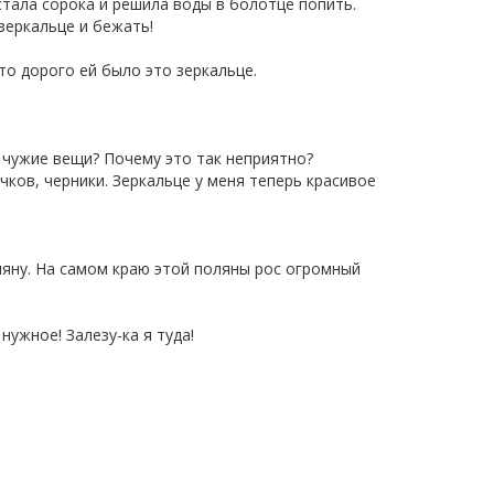
 Устала сорока и решила воды в болотце попить.
 зеркальце и бежать!
то дорого ей было это зеркальце.
 чужие вещи? Почему это так неприятно?
чков, черники. Зеркальце у меня теперь красивое
ляну. На самом краю этой поляны рос огромный
нужное! Залезу-ка я туда!