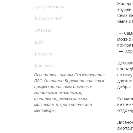
Жил да
Документация
ходили 
Сема лю
Вопрос ответ
была од
Отзывы
— Сёма!
можно в
Блог
поигра
— Хоро
Новости
Целыми 
Контакты
пропадё
Основатель школы Сказкотерапия
потому 
ПРО Светлана Бирюкова является
дружно 
профессиональным опытным
добра, 
гипнологом-психологом,
целителем, регрессологом,
Сложила
мастером терапевтической
веточка
метафоры.
отдохну
Лисёнок
смотрит