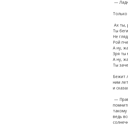
— Ладно
Только 
Ах ты, 
Ты беги
Не гляд
Рой пч
А ну, ж
Зря ты 
А ну, ж
Ты заче
Бежит л
ним лет
и сказа
— Прави
помнить
такому 
ведь вс
солнечн