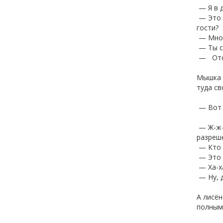
— Я в 
— Это в
гости?
— Мног
— Ты см
— Отст
Мышка п
туда св
— Вот э
— Ж-ж-ж
разреш
— Кто 
— Это я
— Ха-ха
— Ну, 
А лисён
полными