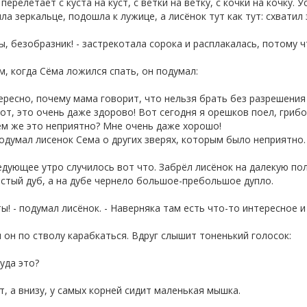
 перелетает с куста на куст, с ветки на ветку, с кочки на кочку.
а зеркальце, подошла к лужице, а лисёнок тут как тут: схватил
, безобразник! - застрекотала сорока и расплакалась, потому ч
, когда Сёма ложился спать, он подумал:
есно, почему мама говорит, что нельзя брать без разрешения
т, это очень даже здорово! Вот сегодня я орешков поел, грибо
ем же это неприятно? Мне очень даже хорошо!
одумал лисенок Сема о других зверях, которым было неприятно.
едующее утро случилось вот что. Забрёл лисёнок на далекую по
стый дуб, а на дубе чернело большое-пребольшое дупло.
ы! - подумал лисёнок. - Наверняка там есть что-то интересное и 
 он по стволу карабкаться. Вдруг слышит тоненький голосок:
уда это?
, а внизу, у самых корней сидит маленькая мышка.