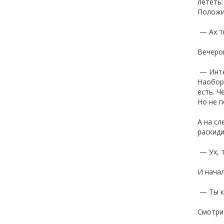
лететь:
Положил
— Ах ты
Вечером
— Интер
Наоборо
есть. Ч
Но не п
А на сл
раскиди
— Ух, т
И начал
— Ты к
Смотрит