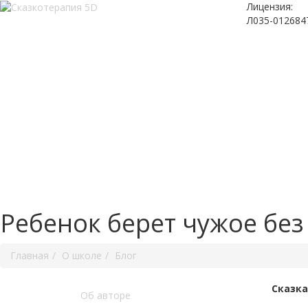
Лицензия:
Л035-012684
Ребенок берет чужое без 
Главная
О школе
Блог
Сказка
Об авторе