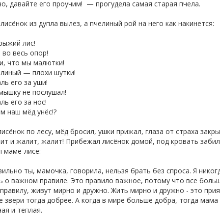
, давайте его проучим! — прогудела самая старая пчела.
лисёнок из дупла вылез, а пчелиный рой на него как накинется:
рыжий лис!
 во весь опор!
и, что мы малютки!
елиный — плохи шутки!
аль его за уши!
мышку не послушал!
аль его за нос!
м наш мёд унёс!?
исёнок по лесу, мёд бросил, ушки прижал, глаза от страха закры
ит и жалит, жалит! Прибежал лисёнок домой, под кровать забил
л маме-лисе:
льно ты, мамочка, говорила, нельзя брать без спроса. Я никогд
 о важном правиле. Это правило важное, потому что все больши
правилу, живут мирно и дружно. Жить мирно и дружно - это при
е звери тогда добрее. А когда в мире больше добра, тогда мам
ая и теплая.