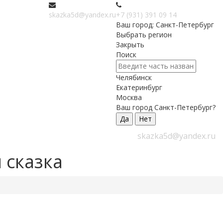
skazka5d@yandex.ru
+7 (931) 391 09 14
Ваш город: Санкт-Петербург
Выбрать регион
Закрыть
Поиск
Челябинск
Екатеринбург
Москва
Ваш город Санкт-Петербург?
Да
Нет
skazka5d@yandex.ru
 сказка