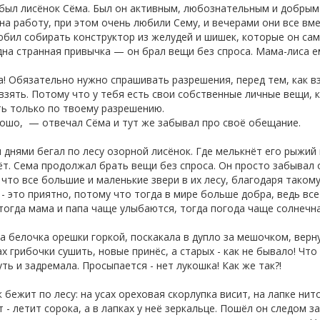
 был лисёнок Сёма. Был он активным, любознательным и добрым
на работу, при этом очень любили Сему, и вечерами они все в
бил собирать конструктор из желудей и шишек, которые он сам 
на странная привычка — он брал вещи без спроса. Мама-лиса е
 Обязательно нужно спрашивать разрешения, перед тем, как вз
зять. Потому что у тебя есть свои собственные личные вещи,
ть только по твоему разрешению.
шо, — отвечал Сёма и тут же забывал про своё обещание.
днями бегал по лесу озорной лисёнок. Где мелькнёт его рыжий
т. Сема продолжал брать вещи без спроса. Он просто забывал
что все большие и маленькие звери в их лесу, благодаря таком
- это приятно, потому что тогда в мире больше добра, ведь все
тогда мама и папа чаще улыбаются, тогда погода чаще солнечна
 белочка орешки горкой, поскакала в дупло за мешочком, вернул
х грибочки сушить, новые принёс, а старых - как не бывало! Чт
ть и задремала. Просыпается - нет лукошка! Как же так?!
 бежит по лесу: на усах ореховая скорлупка висит, на лапке нит
 - летит сорока, а в лапках у неё зеркальце. Пошёл он следом з