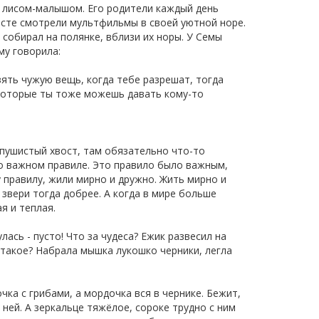
 лисом-малышом. Его родители каждый день
месте смотрели мультфильмы в своей уютной норе.
собирал на полянке, вблизи их норы. У Семы
му говорила:
ять чужую вещь, когда тебе разрешат, тогда
 которые ты тоже можешь давать кому-то
 пушистый хвост, там обязательно что-то
 о важном правиле. Это правило было важным,
у правилу, жили мирно и дружно. Жить мирно и
 звери тогда добрее. А когда в мире больше
я и теплая.
ась - пусто! Что за чудеса? Ежик развесил на
о такое? Набрала мышка лукошко черники, легла
очка с грибами, а мордочка вся в чернике. Бежит,
а ней. А зеркальце тяжёлое, сороке трудно с ним